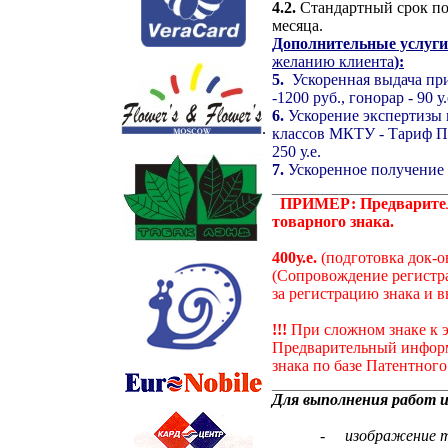
4.2.
Стандартный срок по
месяца.
Дополнительные услуги
желанию клиента
):
5.
Ускоренная выдача пр
-1200 руб
.,
гонорар -
9
0 у.
6.
Ускорение экспертизы 
.
классов МКТУ - Тариф Па
250 у.е.
7.
Ускоренное получение С
______________________
ПРИМЕР: Предварител
товарного знака.
400у.е.
(подготовка док-о
(
Сопровождение
регистр
за регистрацию знака и в
!!!
При сложном знаке к 
Предварительный инфор
знака по базе Патентног
______________________
Для выполнения работ и
-
изображение т