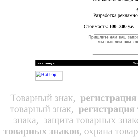
___________________
Разработка рекламно
Стоимость:
100 -300
у.е.
_________________
Пришлите нам
ваш запр
мы вышлем вам ком
__________________
| ©
на главную
Des
Товарный знак,
регистрация
товарный знак,
регистрация
знака, защита товарных знак
товарных знаков
, охрана това