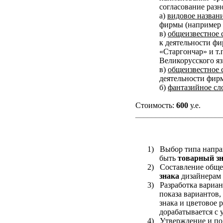
согласование раз
а)
видовое назван
фирмы (например д
в)
общеизвестное 
к деятельности фи
«Старгончар» и т.
Великорусского яз
в)
общеизвестное 
деятельности фирм
б)
фантазийное сл
Стоимость:
600
у.е.
______________________
1)
Выбор типа напра
быть
товарный з
2)
Составление обще
знака
дизайнерам
3)
Разработка вариа
показа вариантов
знака и цветовое 
дорабатывается с 
4)
Утверждение и по