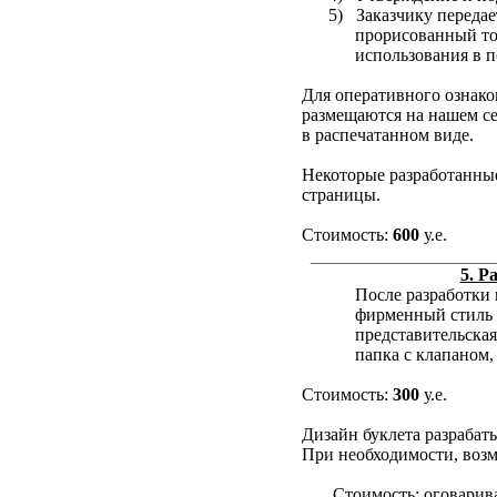
5)
Заказчику передае
прорисованный
т
использования в п
Для оперативного ознако
размещаются на нашем се
в распечатанном виде.
Некоторые разработанные
страницы.
Стоимость:
600
у.е.
_____________________
5. Р
После разработки
фирменный стиль 
представительская
папка
с клапаном
Стоимость:
300
у.е.
Дизайн буклета разрабаты
При необходимости, воз
Стоимость: оговарив