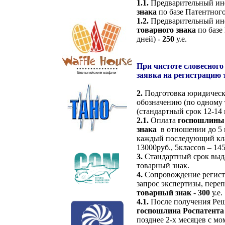
1.1.
Предварительный ин
знака
по базе Патентног
1.
2
.
Предварительный и
товарного
знака
по базе
дней) -
2
5
0
у.е.
При чистоте словесног
заявка на регистрацию
2.
Подготовка юридическ
обозначению
(по одному
(стандартный срок 12-14 м
2.1.
О
плата
госпошлины 
знака
в отношении до 5 
каждый последующий кла
13000руб., 5классов – 145
3.
Стандартный срок выда
товарный знак.
4.
Сопровождение
регис
запрос экспертизы, пере
товарный знак
-
300
у.е.
4.1.
После получения Ре
госпошлин
а
Роспатента 
позднее 2-х месяцев с м