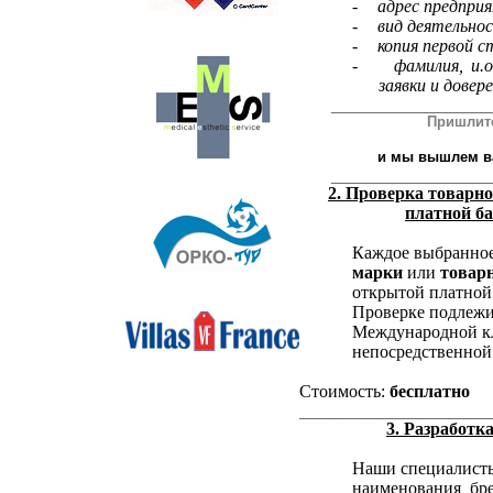
-
адрес предпри
-
вид деятельно
-
копия первой 
-
фамилия, и.
заявки и дове
__________________
Пришлит
и мы вышлем ва
__________________
2. Проверка товарно
платной б
Каждое выбранное
марки
или
товарн
открытой платной
Проверке подлежи
Международной кл
непосредственной
Стоимость:
бесплатно
______________________
3. Разработк
Наши специалисты
наименования брен