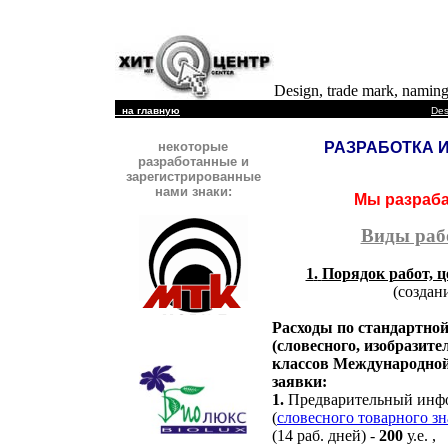
Design,
trade mark, namin
| ©
на главную
Des
некоторые
РАЗРАБОТКА 
разработанные и
зарегистрированные
нами знаки:
Мы разраба
Виды рабо
1
.
Порядок работ, ц
(
создан
Расходы по стандартной 
(словесного, изобразит
классов Международной
заявки:
1.
Предварительный инфо
(
словесного товарного зн
(14 раб. дней) -
200
у.е. ,